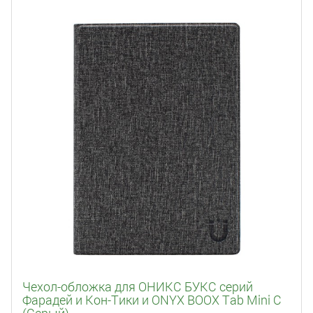
Чехол-обложка для ОНИКС БУКС серий
Фарадей и Кон-Тики и ONYX BOOX Tab Mini C