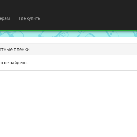
ерам
Где купить
тные пленки
о не найдено.