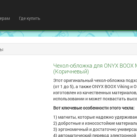
ерам
Где купить
лы
Чехол-обложка для ONYX BOOX Mon
(Коричневый)
Этот оригинальный чехол-обложка подхо
(от 1 до 5), а также ONYX BOOX Viking и
изготовлен из качественных материалов,
использовании и может похвастать высо
Вот ключевые особенности этого чехла:
1) магниты, которые надежно удерживаю
2) добротные и износостойкие материал
3) эргономичный и достаточно универса
4) автоматический перевод электронной