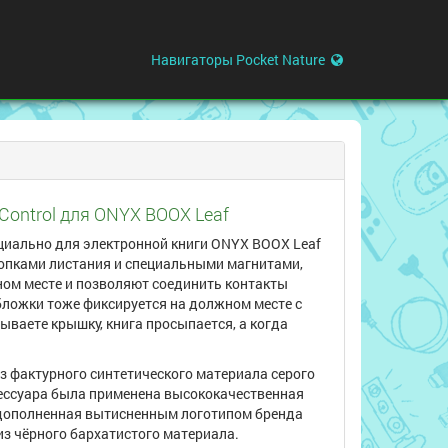
Навигаторы Pocket Nature
Control для ONYX BOOX Leaf
циально для электронной книги ONYX BOOX Leaf
кнопками листания и специальными магнитами,
ом месте и позволяют соединить контакты
ложки тоже фиксируется на должном месте с
ваете крышку, книга просыпается, а когда
з фактурного синтетического материала серого
ксессуара была применена высококачественная
 дополненная вытисненным логотипом бренда
из чёрного бархатистого материала.