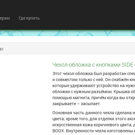
ерам
Где купить
лы
Чехол-обложка с кнопками SIDE 
Этот чехол-обложка был разработан спе
и совместим только с ней. Он снабжён 
которые удерживают устройство на нужн
обложки с нужным разъёмом. Крышка об
помощью магнита, причём когда вы откры
закрываете – засыпает.
Основная часть данного чехла сделана и
цвета; кроме того, для отделки этого а
искусственная кожа коричневого цвета,
BOOX. Внутренности чехла изготовлены 