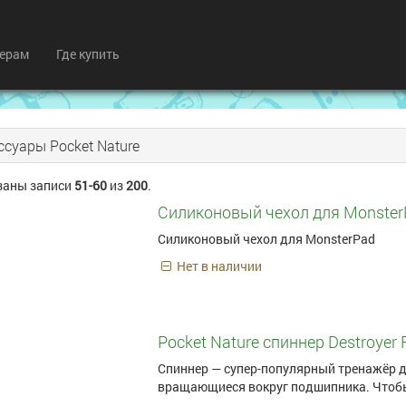
ерам
Где купить
ссуары Pocket Nature
заны записи
51-60
из
200
.
Силиконовый чехол для Monster
Силиконовый чехол для MonsterPad
Нет в наличии
Pocket Nature спиннер Destroyer
Спиннер — супер-популярный тренажёр д
вращающиеся вокруг подшипника. Чтобы