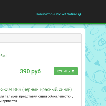
Навигаторы Pocket Nature
Pad
390 руб
КУПИТЬ
 FS-004 BRB (черный, красный, синий)
ля пальцев, представляющий собой лепестки ,
 привести...